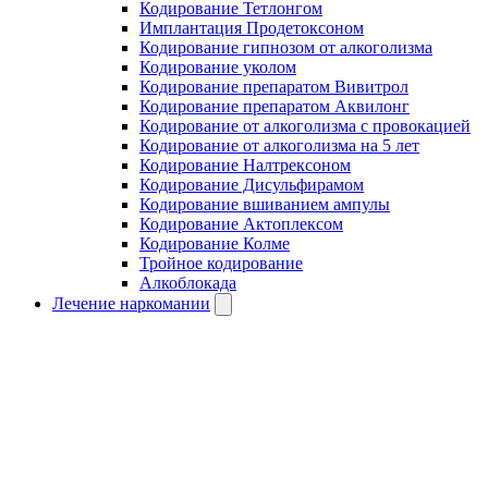
Кодирование Тетлонгом
Имплантация Продетоксоном
Кодирование гипнозом от алкоголизма
Кодирование уколом
Кодирование препаратом Вивитрол
Кодирование препаратом Аквилонг
Кодирование от алкоголизма с провокацией
Кодирование от алкоголизма на 5 лет
Кодирование Налтрексоном
Кодирование Дисульфирамом
Кодирование вшиванием ампулы
Кодирование Актоплексом
Кодирование Колме
Тройное кодирование
Алкоблокада
Лечение наркомании