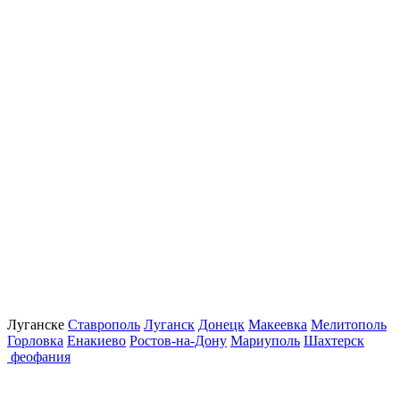
Луганске
Ставрополь
Луганск
Донецк
Макеевка
Мелитополь
Горловка
Енакиево
Ростов-на-Дону
Мариуполь
Шахтерск
феофания