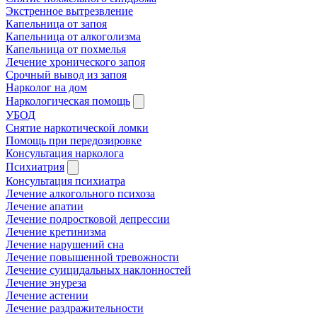
Экстренное вытрезвление
Капельница от запоя
Капельница от алкоголизма
Капельница от похмелья
Лечение хронического запоя
Срочный вывод из запоя
Нарколог на дом
Наркологическая помощь
УБОД
Снятие наркотической ломки
Помощь при передозировке
Консультация нарколога
Психиатрия
Консультация психиатра
Лечение алкогольного психоза
Лечение апатии
Лечение подростковой депрессии
Лечение кретинизма
Лечение нарушений сна
Лечение повышенной тревожности
Лечение суицидальных наклонностей
Лечение энуреза
Лечение астении
Лечение раздражительности