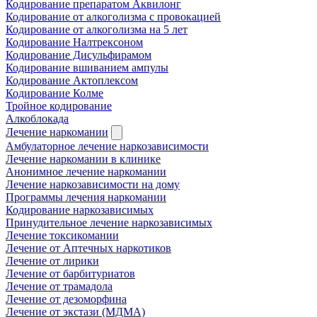
Кодирование препаратом Аквилонг
Кодирование от алкоголизма с провокацией
Кодирование от алкоголизма на 5 лет
Кодирование Налтрексоном
Кодирование Дисульфирамом
Кодирование вшиванием ампулы
Кодирование Актоплексом
Кодирование Колме
Тройное кодирование
Алкоблокада
Лечение наркомании
Амбулаторное лечение наркозависимости
Лечение наркомании в клинике
Анонимное лечение наркомании
Лечение наркозависимости на дому
Программы лечения наркомании
Кодирование наркозависимых
Принудительное лечение наркозависимых
Лечение токсикомании
Лечение от Аптечных наркотиков
Лечение от лирики
Лечение от барбитуриатов
Лечение от трамадола
Лечение от дезоморфина
Лечение от экстази (МДМА)