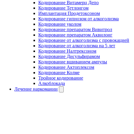
Кодирование Витамерц Депо
Кодирование Тетлонгом
Имплантация Продетоксоном
Кодирование гипнозом от алкоголизма
Кодирование уколом
Кодирование препаратом Вивитрол
Кодирование препаратом Аквилонг
Кодирование от алкоголизма с провокацией
Кодирование от алкоголизма на 5 лет
Кодирование Налтрексоном
Кодирование Дисульфирамом
Кодирование вшиванием ампулы
Кодирование Актоплексом
Кодирование Колме
Тройное кодирование
Алкоблокада
Лечение наркомании