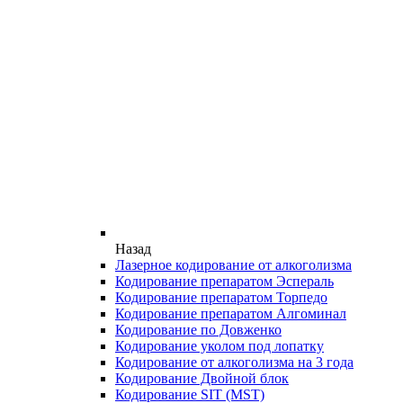
Назад
Лазерное кодирование от алкоголизма
Кодирование препаратом Эспераль
Кодирование препаратом Торпедо
Кодирование препаратом Алгоминал
Кодирование по Довженко
Кодирование уколом под лопатку
Кодирование от алкоголизма на 3 года
Кодирование Двойной блок
Кодирование SIT (MST)