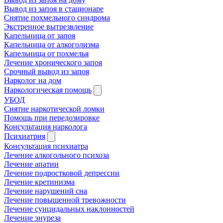
Вывод из запоя в стационаре
Снятие похмельного синдрома
Экстренное вытрезвление
Капельница от запоя
Капельница от алкоголизма
Капельница от похмелья
Лечение хронического запоя
Срочный вывод из запоя
Нарколог на дом
Наркологическая помощь
УБОД
Снятие наркотической ломки
Помощь при передозировке
Консультация нарколога
Психиатрия
Консультация психиатра
Лечение алкогольного психоза
Лечение апатии
Лечение подростковой депрессии
Лечение кретинизма
Лечение нарушений сна
Лечение повышенной тревожности
Лечение суицидальных наклонностей
Лечение энуреза