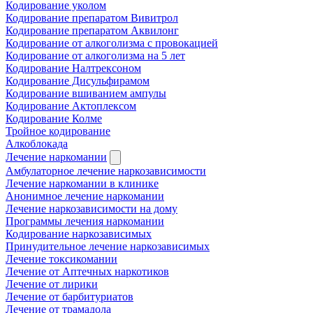
Кодирование уколом
Кодирование препаратом Вивитрол
Кодирование препаратом Аквилонг
Кодирование от алкоголизма с провокацией
Кодирование от алкоголизма на 5 лет
Кодирование Налтрексоном
Кодирование Дисульфирамом
Кодирование вшиванием ампулы
Кодирование Актоплексом
Кодирование Колме
Тройное кодирование
Алкоблокада
Лечение наркомании
Амбулаторное лечение наркозависимости
Лечение наркомании в клинике
Анонимное лечение наркомании
Лечение наркозависимости на дому
Программы лечения наркомании
Кодирование наркозависимых
Принудительное лечение наркозависимых
Лечение токсикомании
Лечение от Аптечных наркотиков
Лечение от лирики
Лечение от барбитуриатов
Лечение от трамадола